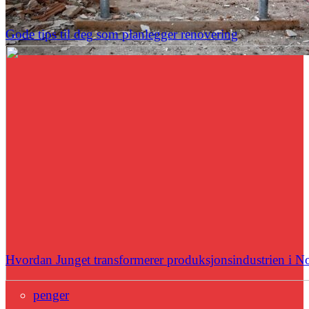
Gode tips til deg som planlegger renovering
Hvordan Junget transformerer produksjonsindustrien i N
penger