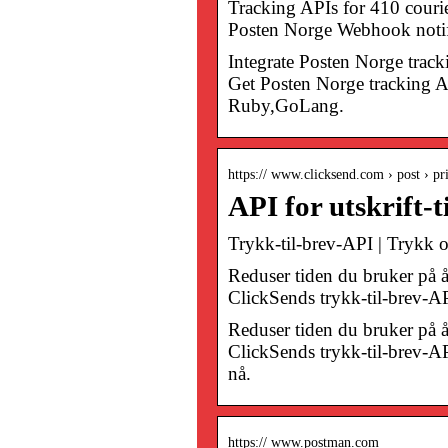
Tracking APIs for 410 courier
Posten Norge Webhook notifi
Integrate Posten Norge trac
Get Posten Norge tracking AP
Ruby,GoLang.
https:// www.clicksend.com › post › pri
API for utskrift-
Trykk-til-brev-API | Trykk
Reduser tiden du bruker på 
ClickSends trykk-til-brev-AP
Reduser tiden du bruker på 
ClickSends trykk-til-brev-API
nå.
https:// www.postman.com