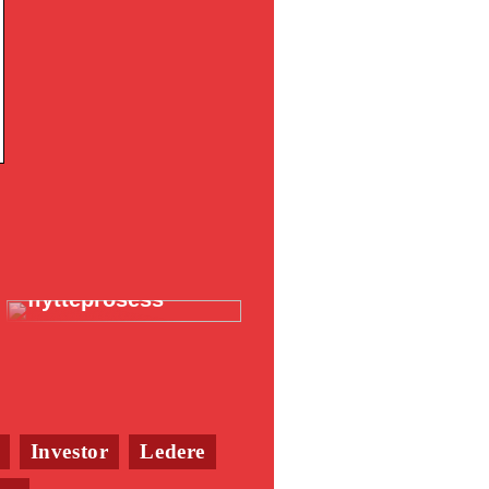
Flytteesker: Den
ultimate guiden til
en smidig
flytteprosess
Investor
Ledere