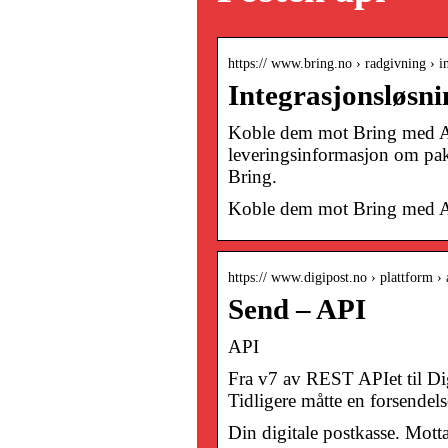
https:// www.bring.no › radgivning › in
Integrasjonsløsni
Koble dem mot Bring med AP
leveringsinformasjon om pak
Bring.
Koble dem mot Bring med A
https:// www.digipost.no › plattform › 
Send – API
API
Fra v7 av REST APIet til Dig
Tidligere måtte en forsendel
Din digitale postkasse. Motta 