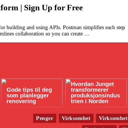
form | Sign Up for Free
or building and using APIs. Postman simplifies each step
eamlines collaboration so you can create …
Hvordan Junget
Gode tips til deg
transformerer
som planlegger
produksjonsindus
renovering
trien i Norden
Penger
Virksomhet
Virksomhet