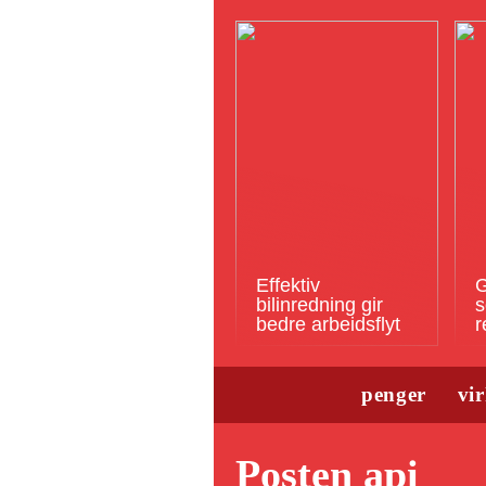
Effektiv
G
bilinredning gir
s
bedre arbeidsflyt
r
penger
vi
Posten api