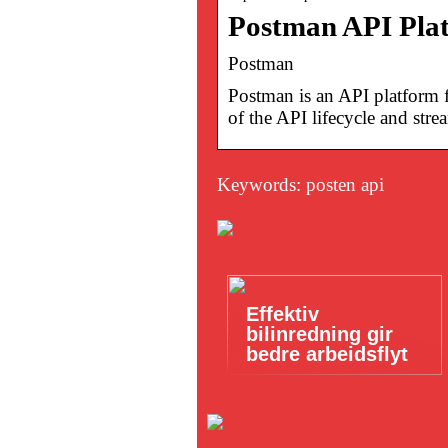
Postman API Plat
Postman
Postman is an API platform f
of the API lifecycle and str
Keywords: posten api
Effektiv
bilinredning gir
bedre arbeidsflyt