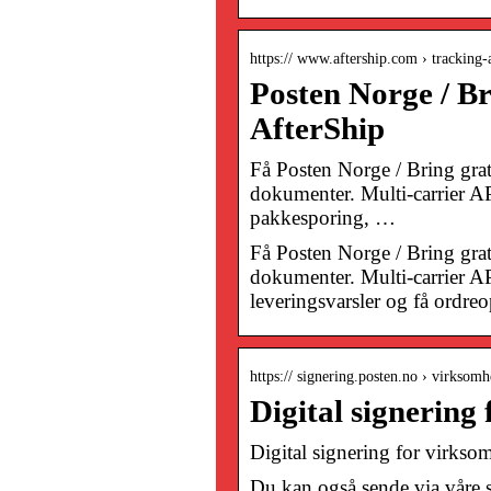
https:// www.aftership.com › tracking-
Posten Norge / Br
AfterShip
Få Posten Norge / Bring gra
dokumenter. Multi-carrier A
pakkesporing, …
Få Posten Norge / Bring gra
dokumenter. Multi-carrier A
leveringsvarsler og få ordreo
https:// signering.posten.no › virksomh
Digital signering
Digital signering for virkso
Du kan også sende via våre sy