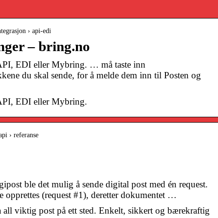
tegrasjon › api-edi
nger – bring.no
I, EDI eller Mybring. … må taste inn
kene du skal sende, for å melde dem inn til Posten og
PI, EDI eller Mybring.
api › referanse
ipost ble det mulig å sende digital post med én request.
se opprettes (request #1), deretter dokumentet …
all viktig post på ett sted. Enkelt, sikkert og bærekraftig