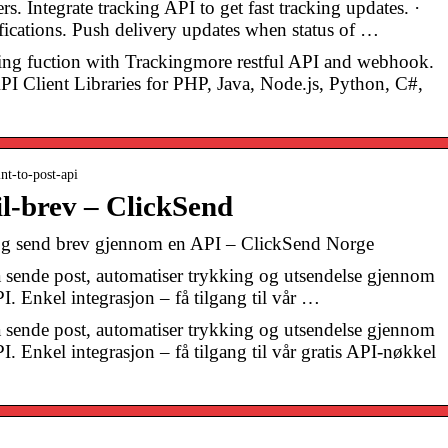
s. Integrate tracking API to get fast tracking updates. ·
cations. Push delivery updates when status of …
king fuction with Trackingmore restful API and webhook.
I Client Libraries for PHP, Java, Node.js, Python, C#,
nt-to-post-api
til-brev – ClickSend
 og send brev gjennom en API – ClickSend Norge
å sende post, automatiser trykking og utsendelse gjennom
I. Enkel integrasjon – få tilgang til vår …
å sende post, automatiser trykking og utsendelse gjennom
. Enkel integrasjon – få tilgang til vår gratis API-nøkkel