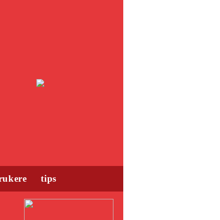
rukere
tips