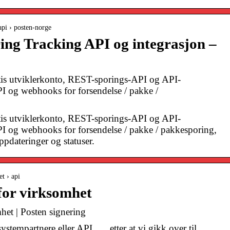
api › posten-norge
ing Tracking API og integrasjon –
tis utviklerkonto, REST-sporings-API og API-
PI og webhooks for forsendelse / pakke /
tis utviklerkonto, REST-sporings-API og API-
PI og webhooks for forsendelse / pakke / pakkesporing,
ppdateringer og statuser.
et › api
 for virksomhet
mhet | Posten signering
stempartnere eller API. … etter at vi gikk over til