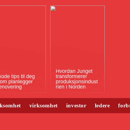
Hvordan Junget
ode tips til deg
transformerer
om planlegger
produksjonsindust
enovering
rien i Norden
rksomhet
virksomhet
investor
ledere
forb