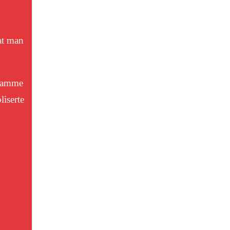
at man
 samme
liserte