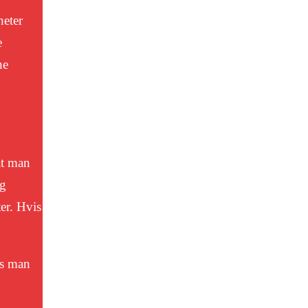
heter
e
ne
at man
og
er. Hvis
is man