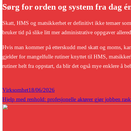
Sørg for orden og system fra dag é
Skatt, HMS og matsikkerhet er definitivt ikke temaer som
bruker tid på slike litt mer administrative oppgaver allered
Hvis man kommer på etterskudd med skatt og moms, kan d
gjelder for mangelfulle rutiner knyttet til HMS, matsikker
rutiner helt fra oppstart, da blir det også mye enklere å b
Virksomhet
18/06/2026
Hjelp med renhold: profesjonelle aktører gjør jobben raskt