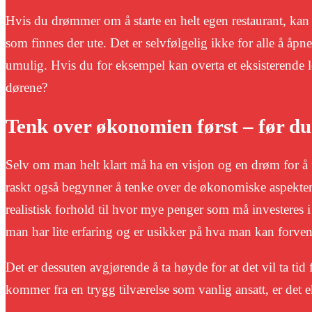
Hvis du drømmer om å starte en helt egen restaurant, kan 
som finnes der ute. Det er selvfølgelig ikke for alle å åpn
umulig. Hvis du for eksempel kan overta et eksisterende lo
dørene?
Tenk over økonomien først – før 
Selv om man helt klart må ha en visjon og en drøm for å fi
raskt også begynner å tenke over de økonomiske aspektene 
realistisk forhold til hvor mye penger som må investeres i u
man har lite erfaring og er usikker på hva man kan forvent
Det er dessuten avgjørende å ta høyde for at det vil ta t
kommer fra en trygg tilværelse som vanlig ansatt, er det ek