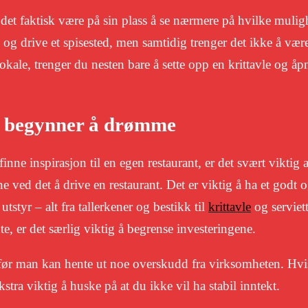
det faktisk være på sin plass å se nærmere på hvilke mulig
e og drive et spisested, men samtidig trenger det ikke å vær
kale, trenger du nesten bare å sette opp en krittavle og åp
du begynner å drømme
nne inspirasjon til en egen restaurant, er det svært viktig 
ved det å drive en restaurant. Det er viktig å ha et godt 
tstyr – alt fra tallerkener og bestikk til
krittavle
og serviett
e, er det særlig viktig å begrense investeringene.
id før man kan hente ut noe overskudd fra virksomheten. Hv
stra viktig å huske på at du ikke vil ha stabil inntekt.